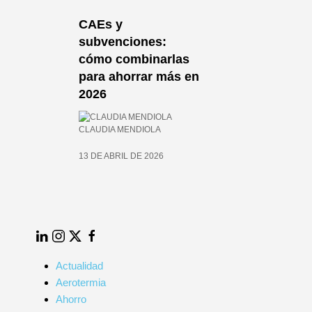
CAEs y
,
subvenciones:
es y
cómo combinarlas
l
para ahorrar más en
2026
ico
CLAUDIA MENDIOLA
13 DE ABRIL DE 2026
LinkedIn
Instagram
Twitter
Facebook
Actualidad
Aerotermia
Ahorro