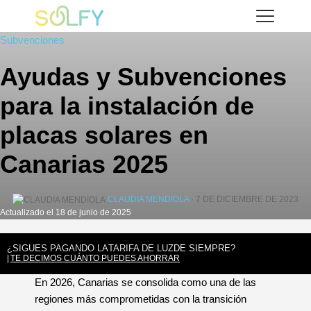
Saltar
Solfy
al
Subvenciones
contenido
Ayudas y Subvenciones
para la instalación de
placas solares en
Canarias 2025
CLAUDIA MENDIOLA
· 7 DE DICIEMBRE DE 2023
Actualizado el 18 de junio de 2025
¿SIGUES PAGANDO LA
TARIFA DE LUZ
DE SIEMPRE?
TE DECIMOS CUÁNTO PUEDES AHORRAR
En 2026, Canarias se consolida como una de las
regiones más comprometidas con la transición