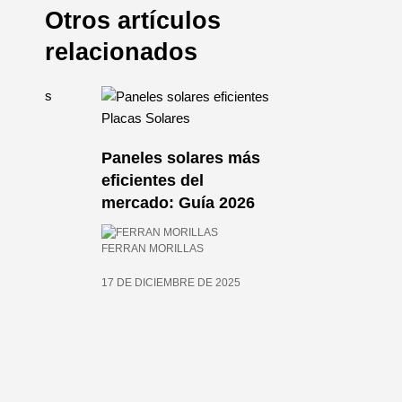
Otros artículos
relacionados
Placas Solares
Paneles solares más
res
eficientes del
pos,
mercado: Guía 2026
FERRAN MORILLAS
17 DE DICIEMBRE DE 2025
025
LinkedIn
Instagram
Twitter
Facebook