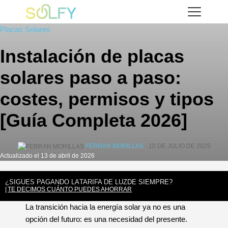
Saltar
Solfy
al
Placas Solares
contenido
Instalación de placas
solares paso a paso:
costes, permisos y tipos
[Guía Completa 2026]
FERRAN MORILLAS
· 10 DE JULIO DE 2025
Actualizado el 13 de abril de 2026
¿SIGUES PAGANDO LA
TARIFA DE LUZ
DE SIEMPRE?
TE DECIMOS CUÁNTO PUEDES AHORRAR
La transición hacia la energía solar ya no es una
opción del futuro: es una necesidad del presente.