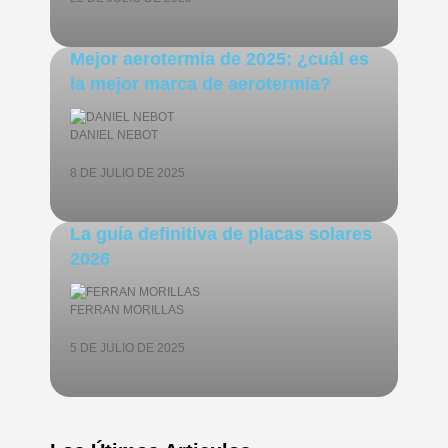
Mejor aerotermia de 2025: ¿cuál es
la mejor marca de aerotermia?
DANIEL NEBOT
8 DE JULIO DE 2025
La guía definitiva de placas solares
2026
FERRAN MORILLAS
5 DE JULIO DE 2025