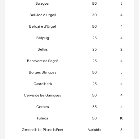
Balaguer
50
5
Bell-lloc d'Urgell
30
4
Bellcaire d'Urgell
50
4
Bellpuig
25
4
Bellvís
25
2
Benavent de Segrià
25
4
Borges Blanques
50
5
Castellserà
25
4
Cervià de les Garrigues
50
4
Corbins
35
4
Fulleda
50
10
Gimenells i el Pla de la Font
Variable
5