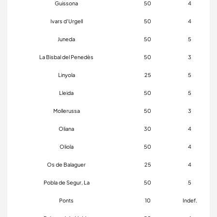
Guissona
50
4
Ivars d'Urgell
50
4
Juneda
50
5
La Bisbal del Penedès
50
3
Linyola
25
5
Lleida
50
5
Mollerussa
50
3
Oliana
30
4
Oliola
50
4
Os de Balaguer
25
4
Pobla de Segur, La
50
5
Ponts
10
Indef.