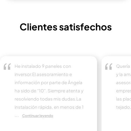
Clientes satisfechos
He instalado 9 paneles con
Quería
inversor.El asesoramiento e
y la am
información por parte de Ángela
asesora
ha sido de “10”. Siempre atenta y
empres
resolviendo todas mis dudas.La
las pla
instalación rápida, en menos de 1
tejado
...
Continuar leyendo