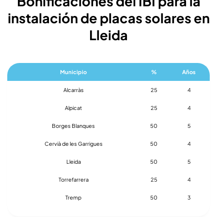
Bonificaciones del IBI para la
instalación de placas solares en
Lleida
Municipio
%
Años
Alcarràs
25
4
Alpicat
25
4
Borges Blanques
50
5
Cervià de les Garrigues
50
4
Lleida
50
5
Torrefarrera
25
4
Tremp
50
3