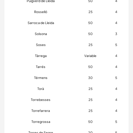
Puigverd de Lleida
50
4
Rosselló
25
4
Sarroca de Lleida
50
4
Solsona
50
3
Soses
25
5
Tàrrega
Variable
4
Tarrés
50
4
Térmens
30
5
Torà
25
4
Torrebesses
25
4
Torrefarrera
25
4
Torregrossa
50
5
Torres de Segre
20
5