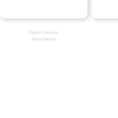
Pedro Cernuda
Hace tiempo
He instalado 9 paneles con
inversor.El asesoramiento e
Quería
información por parte de Ángela
y la am
ha sido de “10”. Siempre atenta y
asesora
resolviendo todas mis dudas.La
empres
instalación rápida, en menos de 1
las pla
mes tenía fecha de instalación.Los
tejado
instaladores muy atentos y
que lo 
cuidadosos de que todo estuviera
micro i
como nosotros queríamos.Estoy
cuando