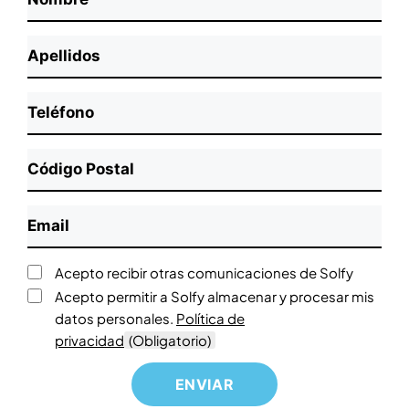
o
N
m
A
o
b
p
m
r
A
e
b
e
T
p
l
r
(
e
e
l
e
O
l
l
i
C
b
é
l
d
ó
l
f
i
o
d
i
o
E
d
s
i
g
n
m
o
(
g
a
o
a
s
O
o
C
Acepto recibir otras comunicaciones de Solfy
t
(
i
b
P
o
o
C
Acepto permitir a Solfy almacenar y procesar mis
O
l
l
o
n
r
o
datos personales.
Política de
b
(
i
s
s
i
n
privacidad
(Obligatorio)
l
O
g
t
e
o
s
i
b
a
a
n
)
e
g
l
t
l
t
n
a