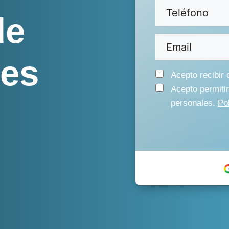
Teléfono
(Obligator
de
Email
(Obligatorio)
res
Consentimiento
Acepto recibir
Consentimiento
(O
Acepto permiti
personales.
Pol