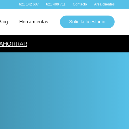
WhatsApp:
Teléfono:
Contacto:
Clientes:
621 142 607
621 409 711
Contacto
Area clientes
Blog
Herramientas
Solicita tu estudio
 AHORRAR