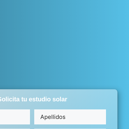
Solicita tu estudio solar
io)
Apellidos
(Obligatorio)
Apellidos