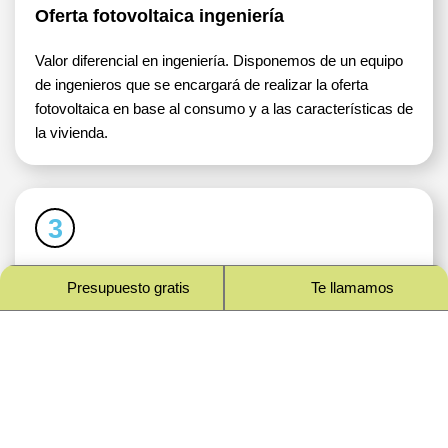
Oferta fotovoltaica ingeniería
Valor diferencial en ingeniería. Disponemos de un equipo
de ingenieros que se encargará de realizar la oferta
fotovoltaica en base al consumo y a las características de
la vivienda.
3
Asesoramiento en tecnologías y
Presupuesto gratis
Te llamamos
autoconsumo
Tenemos 2 ofertas de valor, una Premium y una Estándar,
para que puedas escoger la que más se adapte a ti.
4