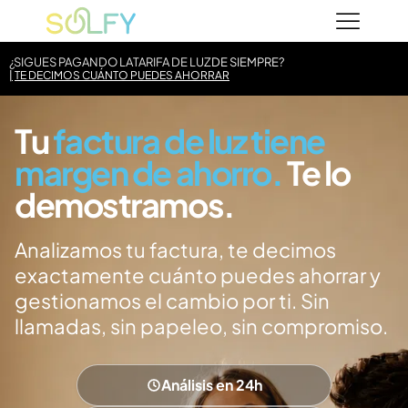
Saltar
Solfy
al
contenido
¿SIGUES PAGANDO LA
TARIFA DE LUZ
DE SIEMPRE?
TE DECIMOS CUÁNTO PUEDES AHORRAR
Tu
factura de luz tiene
margen de ahorro.
Te lo
demostramos.
Analizamos tu factura, te decimos
exactamente cuánto puedes ahorrar y
gestionamos el cambio por ti. Sin
llamadas, sin papeleo, sin compromiso.
Análisis en 24h