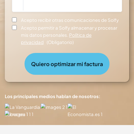
Consentimiento
Acepto recibir otras comunicaciones de Solfy
Consentimiento
(Obligatorio)
Acepto permitir a Solfy almacenar y procesar
mis datos personales.
Política de
privacidad
(Obligatorio)
Los principales medios hablan de nosotros: