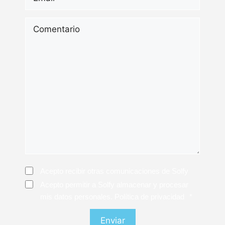
Comentario
Consentimiento
Acepto recibir otras comunicaciones de Solfy
Consentimiento
*
Acepto permitir a Solfy almacenar y procesar
mis datos personales. Política de privacidad
*