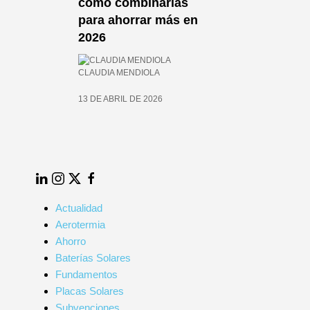
es y
cómo combinarlas
l
para ahorrar más en
2026
ico
CLAUDIA MENDIOLA
13 DE ABRIL DE 2026
LinkedIn
Instagram
Twitter
Facebook
Actualidad
Aerotermia
Ahorro
Baterías Solares
Fundamentos
Placas Solares
Subvenciones