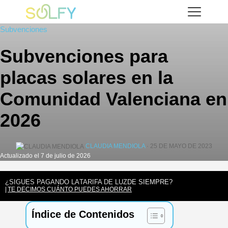
Saltar
Solfy
al
Subvenciones
contenido
Subvenciones para
placas solares en la
Comunidad Valenciana en
2026
CLAUDIA MENDIOLA
· 25 DE MAYO DE 2023
Actualizado el 7 de julio de 2026
¿SIGUES PAGANDO LA
TARIFA DE LUZ
DE SIEMPRE?
TE DECIMOS CUÁNTO PUEDES AHORRAR
Índice de Contenidos