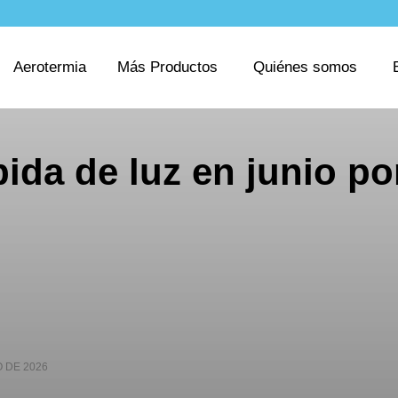
Aerotermia
Más Productos
Quiénes somos
bida de luz en junio po
O DE 2026