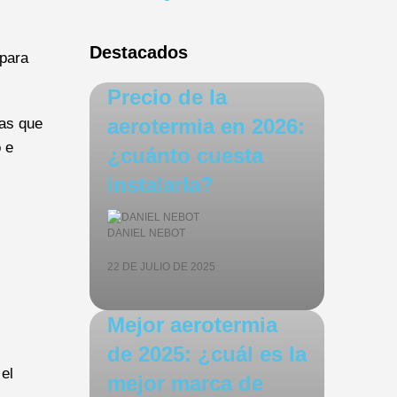
Destacados
 para
Precio de la
aerotermia en 2026:
ias que
o e
¿cuánto cuesta
instalarla?
DANIEL NEBOT
22 DE JULIO DE 2025
Mejor aerotermia
de 2025: ¿cuál es la
 el
mejor marca de