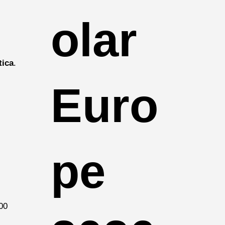
olar
tica
.
Euro
pe
00