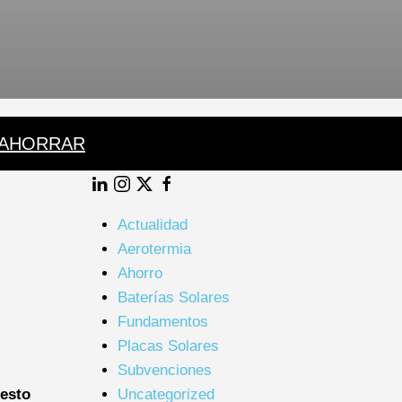
 AHORRAR
LinkedIn
Instagram
Twitter
Facebook
Actualidad
Aerotermia
Ahorro
Baterías Solares
Fundamentos
Placas Solares
Subvenciones
esto
Uncategorized