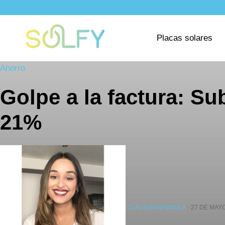
Saltar
al
Solfy
contenido
Placas solares
Ahorro
Golpe a la factura: Su
21%
CLAUDIA MENDIOLA
· 27 DE MAY