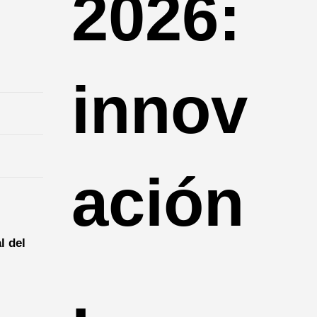
2026:
innov
ación
l del
,