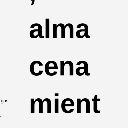
alma
cena
mient
 gas.
o