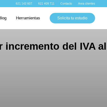
WhatsApp:
Teléfono:
Contacto:
Clientes:
621 142 607
621 409 711
Contacto
Area clientes
Blog
Herramientas
Solicita tu estudio
r incremento del IVA al