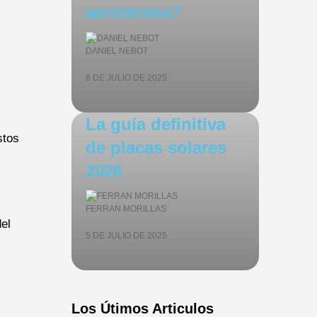
aerotermia?
DANIEL NEBOT
8 DE JULIO DE 2025
La guía definitiva
stos
de placas solares
2026
FERRAN MORILLAS
del
5 DE JULIO DE 2025
Los Útimos Articulos