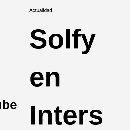
Actualidad
Solfy
en
ube
Inters