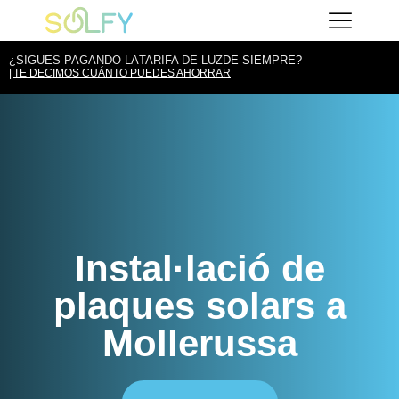
Vés
Solfy
al
contingut
¿SIGUES PAGANDO LA
TARIFA DE LUZ
DE SIEMPRE?
TE DECIMOS CUÁNTO PUEDES AHORRAR
Instal·lació de
plaques solars a
Mollerussa