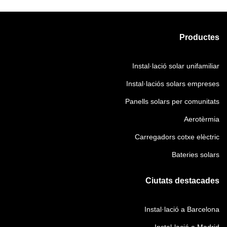
i
t
t
g
r
l
m
i
o
a
i
i
i
m
r
t
)
g
Productes
e
i
i
o
a
n
e
)
r
t
t
n
Instal·lació solar unifamiliar
i
o
o
t
)
Instal·laciós solars empreses
r
o
i
(
Panells solars per comunitats
)
O
Aerotèrmia
b
l
Carregadors cotxe elèctric
i
Bateries solars
g
a
Ciutats destacades
t
o
r
Instal·lació a Barcelona
i