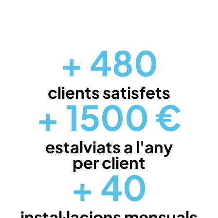
+
480
clients satisfets
+
1500
€
estalviats a l'any
per client
+
40
instal·lacions mensuals