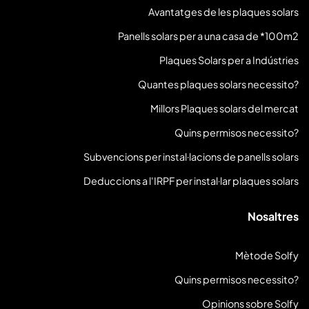
Avantatges de les plaques solars
Panells solars per a una casa de *100m2
Plaques Solars per a Indústries
Quantes plaques solars necessito?
Millors Plaques solars del mercat
Quins permisos necessito?
Subvencions per instal·lacions de panells solars
Deduccions a l'IRPF per instal·lar plaques solars
Nosaltres
Mètode Solfy
Quins permisos necessito?
Opinions sobre Solfy