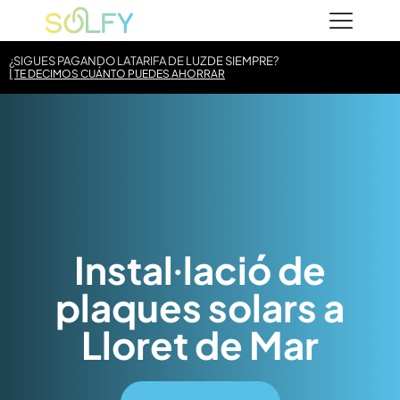
Vés
Solfy
al
contingut
¿SIGUES PAGANDO LA
TARIFA DE LUZ
DE SIEMPRE?
TE DECIMOS CUÁNTO PUEDES AHORRAR
Instal·lació de
plaques solars a
Lloret de Mar