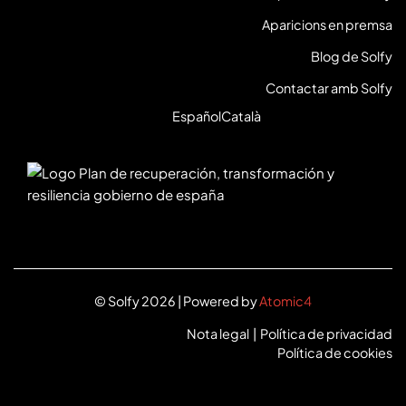
Aparicions en premsa
Blog de Solfy
Contactar amb Solfy
Español
Català
© Solfy 2026 | Powered by
Atomic4
Nota legal
|
Política de privacidad
Política de cookies
LinkedIn
Instagram
Twitter
Facebook