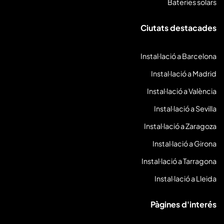
Bateries solars
r
i
Ciutats destacades
)
Instal·lació a Barcelona
Instal·lació a Madrid
Instal·lació a València
Instal·lació a Sevilla
Instal·lació a Zaragoza
Instal·lació a Girona
Instal·lació a Tarragona
Instal·lació a Lleida
Pàgines d'interés