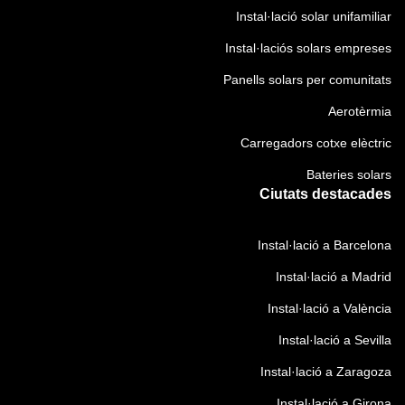
i
Instal·lació solar unifamiliar
(
)
O
Instal·laciós solars empreses
b
Panells solars per comunitats
l
i
Aerotèrmia
g
Carregadors cotxe elèctric
a
t
Bateries solars
o
Ciutats destacades
r
i
Instal·lació a Barcelona
)
Instal·lació a Madrid
Instal·lació a València
Instal·lació a Sevilla
Instal·lació a Zaragoza
Instal·lació a Girona