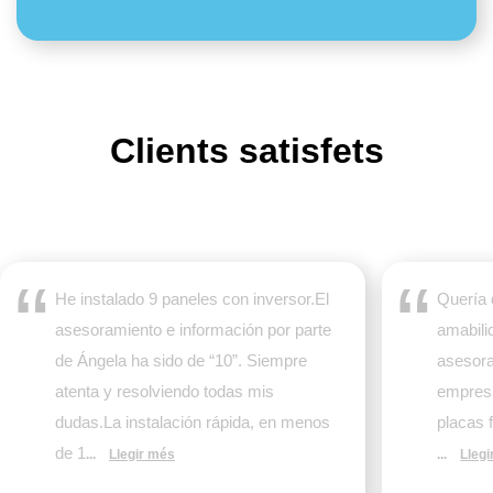
Clients satisfets
He instalado 9 paneles con inversor.El
Quería 
asesoramiento e información por parte
amabili
de Ángela ha sido de “10”. Siempre
asesora
atenta y resolviendo todas mis
empres
dudas.La instalación rápida, en menos
placas 
de 1
...
Llegir més
...
Lleg