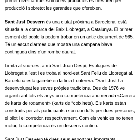
primer nivell també. Al final els productes es mesuren per
producció i sobretot les garanties que ofereixen.
Sant Just Desvern
és una ciutat pròxima a Barcelona, està
situada a la comarca del Baix Llobregat, a Catalunya. El primer
esment del poble la podem trobar en un antic document de 965.
Té un escut d'armes que mostra una campana blava
continguda dins d'un rombe daurat.
Limita al sud-oest amb Sant Joan Despí, Esplugues de
Llobregat a l'est i es troba al nord-est Sant Feliu de Llobregat al.
Barcelona està gairebé en la línia fronterera. *Sant Just ha
desenvolupat les seves pròpies tradicions. Des de 1976 ve
organitzant tots els anys una competència anomenada «Carrera
de karts de rodament» (karts de *coixinets). Els karts estan
construïts per als participants i són conduïts per dues persones,
el pilot i el corredor, respectivament. Com els vehicles no tenen
motor, la competència és un descens continu.
Sant Just Desvern té dues seus esportives importants