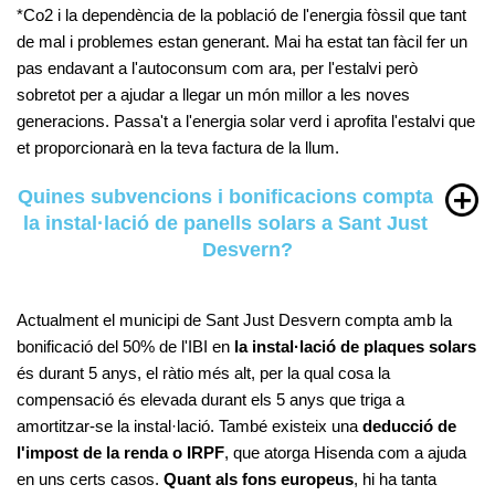
*Co2 i la dependència de la població de l'energia fòssil que tant
de mal i problemes estan generant. Mai ha estat tan fàcil fer un
pas endavant a l'autoconsum com ara, per l'estalvi però
sobretot per a ajudar a llegar un món millor a les noves
generacions. Passa't a l'energia solar verd i aprofita l'estalvi que
et proporcionarà en la teva factura de la llum.
Quines subvencions i bonificacions compta
la instal·lació de panells solars a Sant Just
Desvern?
Actualment el municipi de Sant Just Desvern compta amb la
bonificació del 50% de l'IBI en
la instal·lació de plaques solars
és durant 5 anys, el ràtio més alt, per la qual cosa la
compensació és elevada durant els 5 anys que triga a
amortitzar-se la instal·lació. També existeix una
deducció de
l'impost de la renda o IRPF
, que atorga Hisenda com a ajuda
en uns certs casos.
Quant als fons europeus
, hi ha tanta