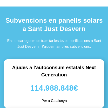
Subvencions en panells solars
a Sant Just Desvern
Ens encarreguem de tramitar les teves bonificacions a Sant
Just Desvern, i t'ajudem amb les subvencions.
Ajudes a l'autoconsum estatals Next
Generation
114.988.848€
Per a Catalunya