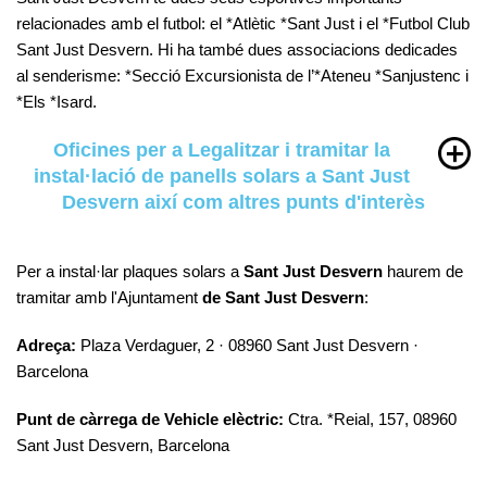
relacionades amb el futbol: el *Atlètic *Sant Just i el *Futbol Club
Sant Just Desvern. Hi ha també dues associacions dedicades
al senderisme: *Secció Excursionista de l’*Ateneu *Sanjustenc i
*Els *Isard.
Oficines per a Legalitzar i tramitar la
instal·lació de panells solars a Sant Just
Desvern així com altres punts d'interès
Per a instal·lar plaques solars a
Sant Just Desvern
haurem de
tramitar amb l'Ajuntament
de Sant Just Desvern
:
Adreça:
Plaza Verdaguer, 2 · 08960 Sant Just Desvern ·
Barcelona
Punt de càrrega de Vehicle elèctric:
Ctra. *Reial, 157, 08960
Sant Just Desvern, Barcelona