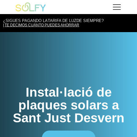
Vés
Solfy
al
contingut
¿SIGUES PAGANDO LA
TARIFA DE LUZ
DE SIEMPRE?
TE DECIMOS CUÁNTO PUEDES AHORRAR
Instal·lació de
plaques solars a
Sant Just Desvern