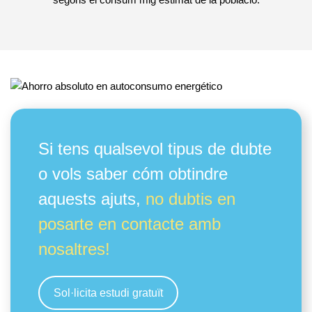
Si tens qualsevol tipus de dubte
o vols saber cóm obtindre
aquests ajuts,
no dubtis en
posarte en contacte amb
nosaltres!
Sol·licita estudi gratuït