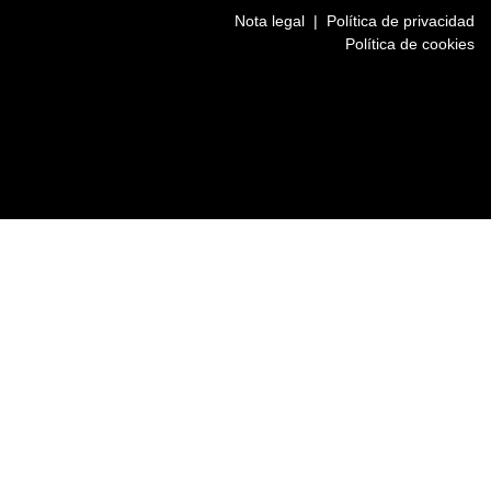
Nota legal
|
Política de privacidad
Política de cookies
LinkedIn
Instagram
Twitter
Facebook
Nombre
(Obligatori)
Nom
Apellidos
(Obligatori)
Cognoms
Teléfono
(Obligatori)
Codi
postal
(Obligatori)