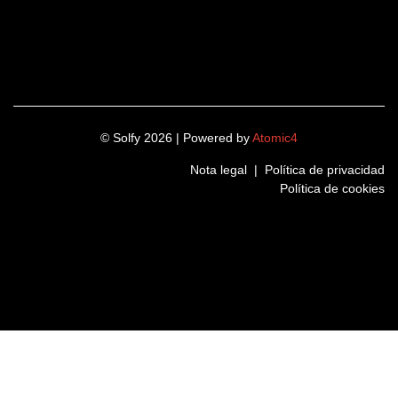
© Solfy 2026 | Powered by
Atomic4
Nota legal
|
Política de privacidad
Política de cookies
LinkedIn
Instagram
Twitter
Facebook
Nombre
(Obligatori)