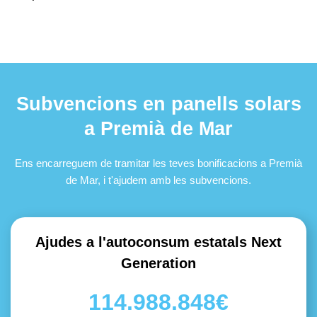
Subvencions en panells solars
a Premià de Mar
Ens encarreguem de tramitar les teves bonificacions a Premià
de Mar, i t'ajudem amb les subvencions.
Ajudes a l'autoconsum estatals Next
Generation
114.988.848€