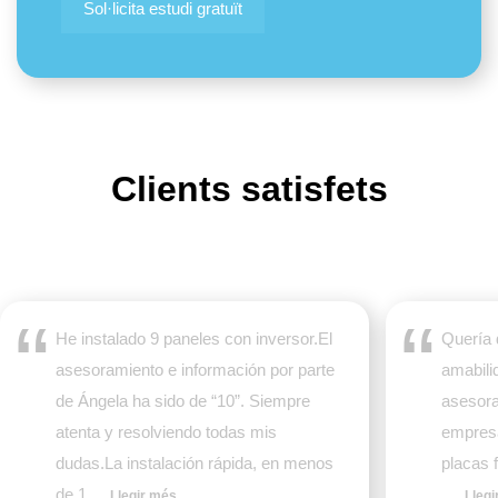
Sol·licita estudi gratuït
Clients satisfets
He instalado 9 paneles con inversor.El
Quería 
asesoramiento e información por parte
amabili
de Ángela ha sido de “10”. Siempre
asesora
atenta y resolviendo todas mis
empres
dudas.La instalación rápida, en menos
placas 
de 1
...
Llegir més
...
Lleg