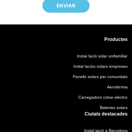
b
a
(
n
e
g
l
t
O
t
n
a
i
o
b
i
t
t
g
r
l
m
i
o
a
i
i
i
m
r
t
)
g
Productes
e
i
i
o
a
n
e
)
r
t
t
n
Instal·lació solar unifamiliar
i
o
o
t
)
Instal·laciós solars empreses
r
o
i
(
Panells solars per comunitats
)
O
Aerotèrmia
b
l
Carregadors cotxe elèctric
i
Bateries solars
g
Ciutats destacades
a
t
Instal·lació a Barcelona