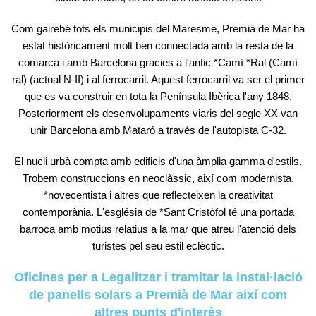
Com gairebé tots els municipis del Maresme, Premià de Mar ha
estat històricament molt ben connectada amb la resta de la
comarca i amb Barcelona gràcies a l'antic *Camí *Ral (Camí
ral) (actual N-II) i al ferrocarril. Aquest ferrocarril va ser el primer
que es va construir en tota la Península Ibèrica l'any 1848.
Posteriorment els desenvolupaments viaris del segle XX van
unir Barcelona amb Mataró a través de l'autopista C-32.
El nucli urbà compta amb edificis d'una àmplia gamma d'estils.
Trobem construccions en neoclàssic, així com modernista,
*novecentista i altres que reflecteixen la creativitat
contemporània. L'església de *Sant Cristòfol té una portada
barroca amb motius relatius a la mar que atreu l'atenció dels
turistes pel seu estil eclèctic.
Oficines per a Legalitzar i tramitar la instal·lació
de panells solars a Premià de Mar així com
altres punts d'interès