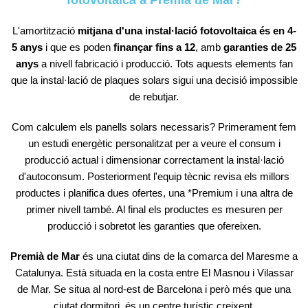
fotovoltaica a Premià de Mar?
L'amortització
mitjana d'una instal·lació fotovoltaica és en 4-
5 anys
i que es poden
finançar fins a 12
, amb
garanties de 25
anys
a nivell fabricació i producció. Tots aquests elements fan
que la instal·lació de plaques solars sigui una decisió impossible
de rebutjar.
Com calculem els panells solars necessaris? Primerament fem
un estudi energètic personalitzat per a veure el consum i
producció actual i dimensionar correctament la instal·lació
d'autoconsum. Posteriorment l'equip tècnic revisa els millors
productes i planifica dues ofertes, una *Premium i una altra de
primer nivell també. Al final els productes es mesuren per
producció i sobretot les garanties que ofereixen.
Premià de Mar
és una ciutat dins de la comarca del Maresme a
Catalunya. Està situada en la costa entre El Masnou i Vilassar
de Mar. Se situa al nord-est de Barcelona i però més que una
ciutat dormitori, és un centre turístic creixent.