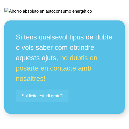
Si tens qualsevol tipus de dubte
o vols saber cóm obtindre
aquests ajuts,
no dubtis en
posarte en contacte amb
nosaltres!
Sol·licita estudi gratuït