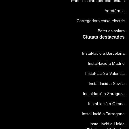
Panells solars per comunitats
)
O
Aerotèrmia
b
l
Carregadors cotxe elèctric
i
Bateries solars
g
Ciutats destacades
a
t
Instal·lació a Barcelona
o
r
Instal·lació a Madrid
i
Instal·lació a València
)
Instal·lació a Sevilla
Instal·lació a Zaragoza
Instal·lació a Girona
Instal·lació a Tarragona
Instal·lació a Lleida