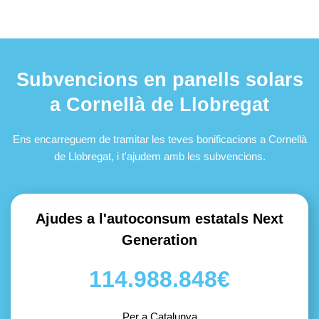
Subvencions en panells solars
a Cornellà de Llobregat
Ens encarreguem de tramitar les teves bonificacions a Cornellà
de Llobregat, i t'ajudem amb les subvencions.
Ajudes a l'autoconsum estatals Next
Generation
114.988.848€
Per a Catalunya