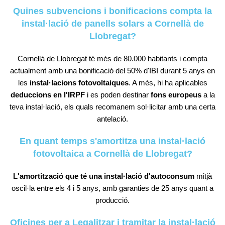
Quines subvencions i bonificacions compta la
instal·lació de panells solars a Cornellà de
Llobregat?
Cornellà de Llobregat té més de 80.000 habitants i compta
actualment amb una bonificació del 50% d'IBI durant 5 anys en
les
instal·lacions fotovoltaiques
. A més, hi ha aplicables
deduccions en l'IRPF
i es poden destinar
fons europeus
a la
teva instal·lació, els quals recomanem sol·licitar amb una certa
antelació.
En quant temps s'amortitza una instal·lació
fotovoltaica a Cornellà de Llobregat?
L'amortització que té una instal·lació d'autoconsum
mitjà
oscil·la entre els 4 i 5 anys, amb garanties de 25 anys quant a
producció.
Oficines per a Legalitzar i tramitar la instal·lació