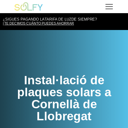
Vés
Solfy
al
contingut
¿SIGUES PAGANDO LA
TARIFA DE LUZ
DE SIEMPRE?
TE DECIMOS CUÁNTO PUEDES AHORRAR
Instal·lació de
plaques solars a
Cornellà de
Llobregat