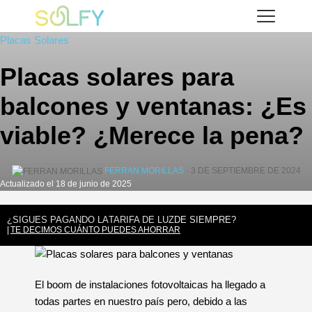
Saltar
Solfy
al
Placas Solares
contenido
Placas solares para
balcones y ventanas: ¿Es
viable? ¿Merece la pena?
FERRAN MORILLAS
· 3 DE SEPTIEMBRE DE 2024
Actualizado el 18 de junio de 2025
¿SIGUES PAGANDO LA
TARIFA DE LUZ
DE SIEMPRE?
TE DECIMOS CUÁNTO PUEDES AHORRAR
El boom de instalaciones fotovoltaicas ha llegado a
todas partes en nuestro país pero, debido a las