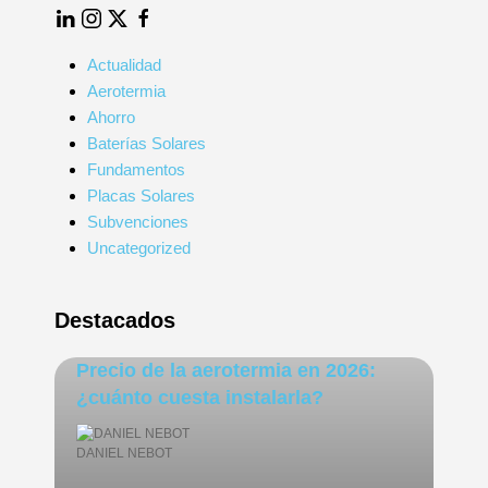
LinkedIn
Instagram
Twitter
Facebook
Actualidad
Aerotermia
Ahorro
Baterías Solares
Fundamentos
Placas Solares
Subvenciones
Uncategorized
Destacados
Precio de la aerotermia en 2026:
¿cuánto cuesta instalarla?
DANIEL NEBOT