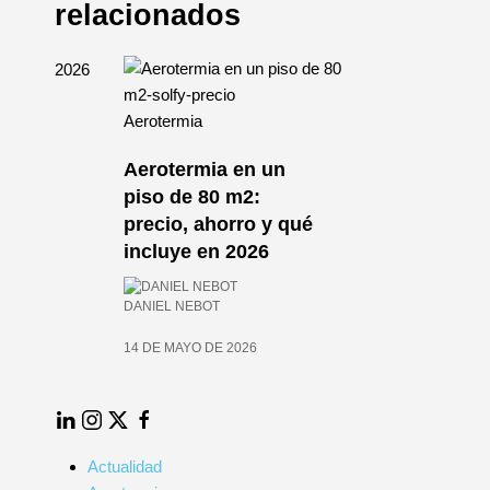
relacionados
Aerotermia
Aerotermia en un
mia
piso de 80 m2:
n
precio, ahorro y qué
incluye en 2026
026
DANIEL NEBOT
14 DE MAYO DE 2026
LinkedIn
Instagram
Twitter
Facebook
Actualidad