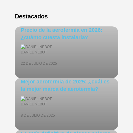
Destacados
Precio de la aerotermia en 2026:
¿cuánto cuesta instalarla?
DANIEL NEBOT
22 DE JULIO DE 2025
Mejor aerotermia de 2025: ¿cuál es
la mejor marca de aerotermia?
DANIEL NEBOT
8 DE JULIO DE 2025