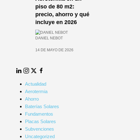
piso de 80 m2:
n
precio, ahorro y qué
incluye en 2026
026
DANIEL NEBOT
14 DE MAYO DE 2026
LinkedIn
Instagram
Twitter
Facebook
Actualidad
Aerotermia
Ahorro
Baterías Solares
Fundamentos
Placas Solares
Subvenciones
Uncategorized