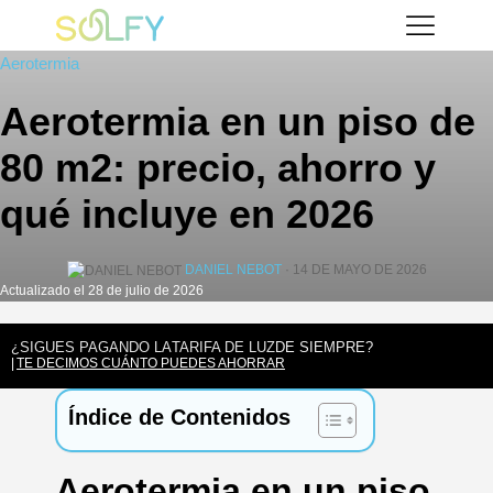
Saltar
Solfy
al
Aerotermia
contenido
Aerotermia en un piso de
80 m2: precio, ahorro y
qué incluye en 2026
DANIEL NEBOT
· 14 DE MAYO DE 2026
Actualizado el 28 de julio de 2026
¿SIGUES PAGANDO LA
TARIFA DE LUZ
DE SIEMPRE?
TE DECIMOS CUÁNTO PUEDES AHORRAR
Índice de Contenidos
Aerotermia en un piso