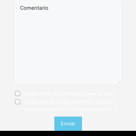
Comentario
Consentimiento
Acepto recibir otras comunicaciones de Solfy
Consentimiento
*
Acepto permitir a Solfy almacenar y procesar
mis datos personales. Política de privacidad
*