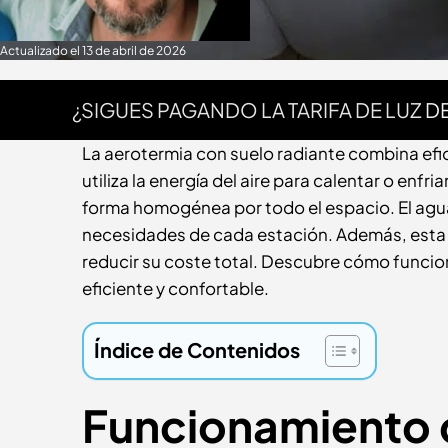
Actualizado el 13 de abril de 2026
¿SIGUES PAGANDO LA
TARIFA DE LUZ
DE
La aerotermia con suelo radiante combina efici
utiliza la energía del aire para calentar o enfr
forma homogénea por todo el espacio. El agua
necesidades de cada estación. Además, esta
reducir su coste total. Descubre cómo funcion
eficiente y confortable.
Índice de Contenidos
Funcionamiento d