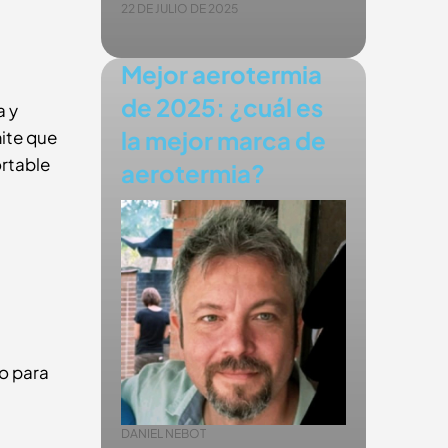
22 DE JULIO DE 2025
Mejor aerotermia
de 2025: ¿cuál es
a y
la mejor marca de
mite que
ortable
aerotermia?
o para
DANIEL NEBOT