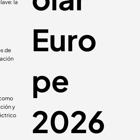
lave: la
Euro
os de
zación
pe
o como
2026
ición y
éctrico