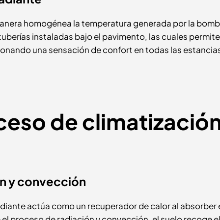
e manera homogénea la temperatura generada por la bom
tuberías instaladas bajo el pavimento, las cuales permit
cionando una sensación de confort en todas las estancias
ceso de climatizació
ón y convección
radiante actúa como un recuperador de calor al absorber 
l proceso de radiación y convección, el suelo recoge el