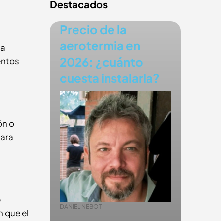
Destacados
Precio de la
aerotermia en
ra
2026: ¿cuánto
entos
cuesta instalarla?
ón o
para
e
DANIEL NEBOT
n que el