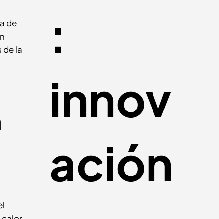
:
ba de
en
 de la
innov
n
ación
el
 calor