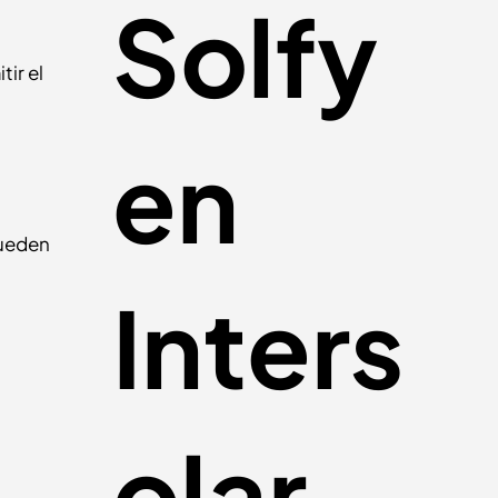
Solfy
ir el
en
Pueden
Inters
olar