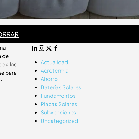
ORRAR
LinkedIn
Instagram
Twitter
Facebook
ema
a de
Actualidad
e a las
Aerotermia
es para
Ahorro
r
Baterías Solares
Fundamentos
Placas Solares
Subvenciones
Uncategorized