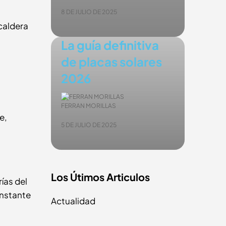
8 DE JULIO DE 2025
caldera
La guía definitiva
de placas solares
2026
FERRAN MORILLAS
e,
5 DE JULIO DE 2025
Los Útimos Articulos
rías del
onstante
Actualidad