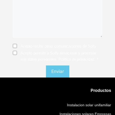
Consentimiento
Acepto recibir otras comunicaciones de Solfy
Consentimiento
*
Acepto permitir a Solfy almacenar y procesar
mis datos personales. Política de privacidad
*
Productos
Instalacion solar unifamiliar
Instalaciones solares Empresas