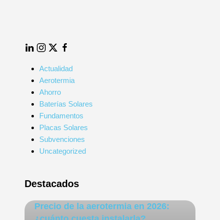
025
LinkedIn
Instagram
Twitter
Facebook
Actualidad
Aerotermia
Ahorro
Baterías Solares
Fundamentos
Placas Solares
Subvenciones
Uncategorized
Destacados
Precio de la aerotermia en 2026:
¿cuánto cuesta instalarla?