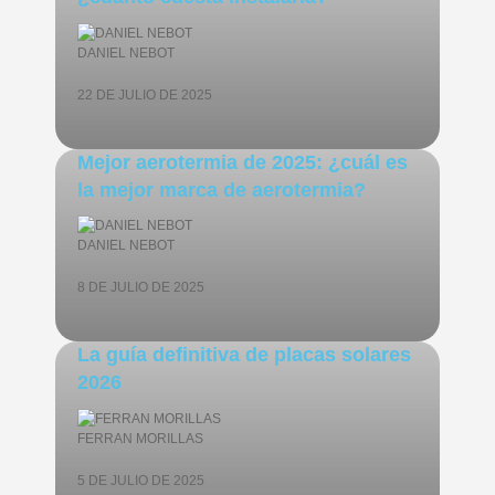
DANIEL NEBOT
22 DE JULIO DE 2025
Mejor aerotermia de 2025: ¿cuál es
la mejor marca de aerotermia?
DANIEL NEBOT
8 DE JULIO DE 2025
La guía definitiva de placas solares
2026
FERRAN MORILLAS
5 DE JULIO DE 2025