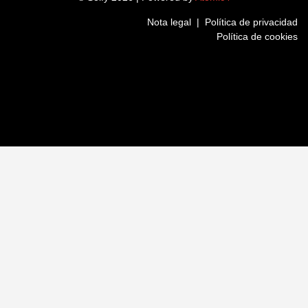
Nota legal
|
Política de privacidad
Política de cookies
LinkedIn
Instagram
Twitter
Facebook
Nombre
(Obligatorio)
Nombre
Apellidos
(Obligatorio)
Apellidos
Teléfono
(Obligatorio)
Código