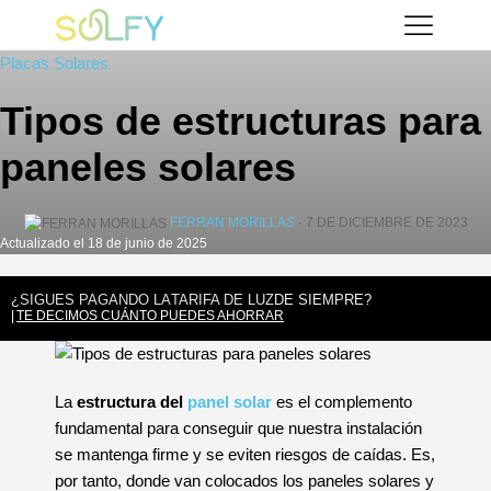
Saltar
Solfy
al
Placas Solares
contenido
Tipos de estructuras para
paneles solares
FERRAN MORILLAS
· 7 DE DICIEMBRE DE 2023
Actualizado el 18 de junio de 2025
¿SIGUES PAGANDO LA
TARIFA DE LUZ
DE SIEMPRE?
TE DECIMOS CUÁNTO PUEDES AHORRAR
La
estructura del
panel solar
es el complemento
fundamental para conseguir que nuestra instalación
se mantenga firme y se eviten riesgos de caídas. Es,
por tanto, donde van colocados los paneles solares y