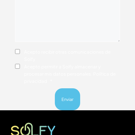
Consentimiento
Acepto recibir otras comunicaciones de
Solfy
Consentimiento
*
Acepto permitir a Solfy almacenar y
procesar mis datos personales. Política de
privacidad
*
Solfy