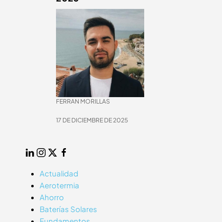
FERRAN MORILLAS
17 DE DICIEMBRE DE 2025
25
LinkedIn
Instagram
Twitter
Facebook
Actualidad
Aerotermia
Ahorro
Baterías Solares
Fundamentos