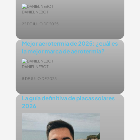
DANIEL NEBOT
22 DE JULIO DE 2025
Mejor aerotermia de 2025: ¿cuál es
la mejor marca de aerotermia?
DANIEL NEBOT
8 DE JULIO DE 2025
La guía definitiva de placas solares
2026