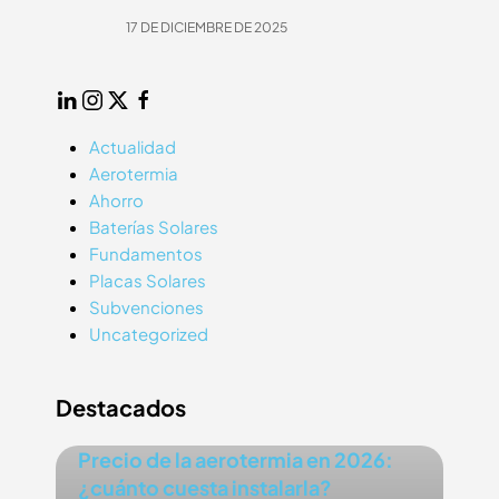
17 DE DICIEMBRE DE 2025
25
LinkedIn
Instagram
Twitter
Facebook
Actualidad
Aerotermia
Ahorro
Baterías Solares
Fundamentos
Placas Solares
Subvenciones
Uncategorized
Destacados
Precio de la aerotermia en 2026:
¿cuánto cuesta instalarla?