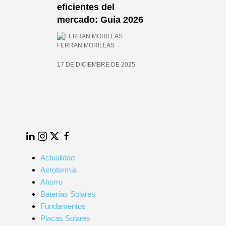
res
eficientes del
pos,
mercado: Guía 2026
FERRAN MORILLAS
17 DE DICIEMBRE DE 2025
025
LinkedIn
Instagram
Twitter
Facebook
Actualidad
Aerotermia
Ahorro
Baterías Solares
Fundamentos
Placas Solares