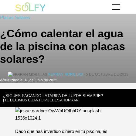
Saltar
Solfy
al
Placas Solares
contenido
¿Cómo calentar el agua
de la piscina con placas
solares?
FERRAN MORILLAS
· 5 DE OCTUBRE DE 2023
Actualizado el 18 de junio de 2025
¿SIGUES PAGANDO LA
TARIFA DE LUZ
DE SIEMPRE?
TE DECIMOS CUÁNTO PUEDES AHORRAR
Dado que has invertido dinero en tu piscina, es