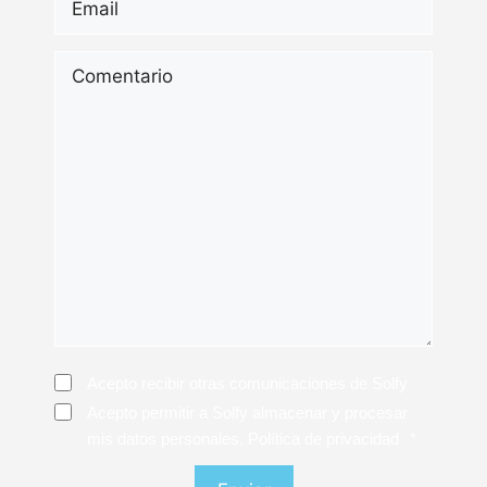
Comentario
Consentimiento
Acepto recibir otras comunicaciones de Solfy
Consentimiento
*
Acepto permitir a Solfy almacenar y procesar
mis datos personales. Política de privacidad
*