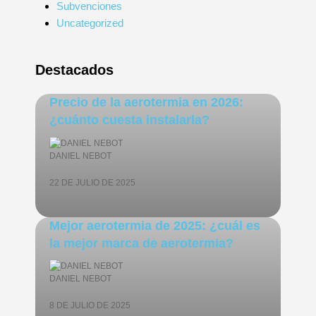
Subvenciones
Uncategorized
Destacados
Precio de la aerotermia en 2026:
¿cuánto cuesta instalarla?
DANIEL NEBOT
22 DE JULIO DE 2025
Mejor aerotermia de 2025: ¿cuál es
la mejor marca de aerotermia?
DANIEL NEBOT
8 DE JULIO DE 2025