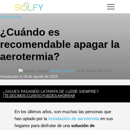
Saltar
Solfy
al
Aerotermia
contenido
¿Cuándo es
recomendable apagar la
aerotermia?
DANIEL NEBOT
· 4 DE MAYO DE 2025
Actualizado el 28 de agosto de 2025
¿SIGUES PAGANDO LA
TARIFA DE LUZ
DE SIEMPRE?
TE DECIMOS CUÁNTO PUEDES AHORRAR
En los últimos años, son muchas las personas que
han optado por la
instalación de aerotermia
en sus
hogares para disfrutar de una
solución de