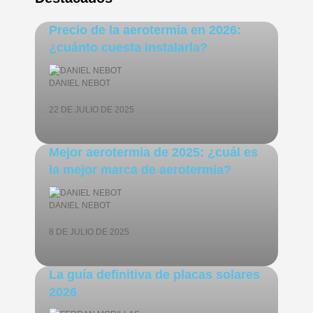
Precio de la aerotermia en 2026:
¿cuánto cuesta instalarla?
DANIEL NEBOT
22 DE JULIO DE 2025
Mejor aerotermia de 2025: ¿cuál es
la mejor marca de aerotermia?
DANIEL NEBOT
8 DE JULIO DE 2025
La guía definitiva de placas solares
2026