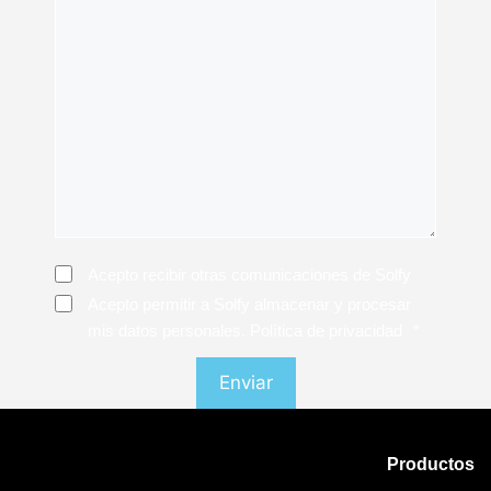
Consentimiento
Acepto recibir otras comunicaciones de Solfy
Consentimiento
*
Acepto permitir a Solfy almacenar y procesar
mis datos personales. Política de privacidad
*
Productos