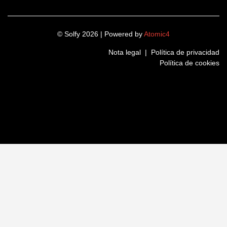
© Solfy 2026 | Powered by
Atomic4
Nota legal
|
Política de privacidad
Política de cookies
LinkedIn
Instagram
Twitter
Facebook
Nombre
(Obligatorio)
Nombre
Apellidos
(Obligatorio)
Apellidos
Teléfono
(Obligatorio)