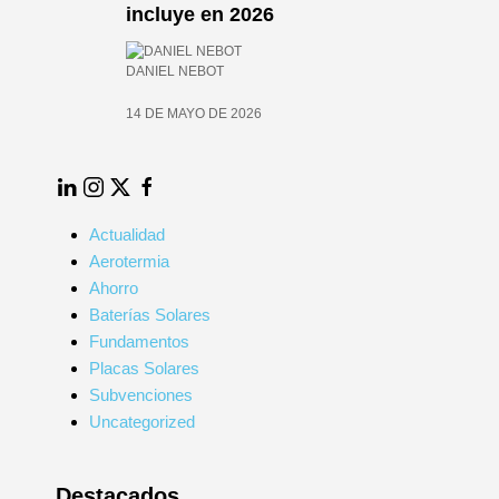
incluye en 2026
026
DANIEL NEBOT
14 DE MAYO DE 2026
LinkedIn
Instagram
Twitter
Facebook
Actualidad
Aerotermia
Ahorro
Baterías Solares
Fundamentos
Placas Solares
Subvenciones
Uncategorized
Destacados