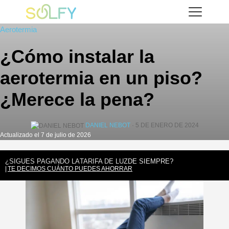
Saltar
Solfy
al
Aerotermia
contenido
¿Cómo instalar la
aerotermia en un piso?
¿Merece la pena?
DANIEL NEBOT
· 5 DE ENERO DE 2024
Actualizado el 7 de julio de 2026
¿SIGUES PAGANDO LA
TARIFA DE LUZ
DE SIEMPRE?
TE DECIMOS CUÁNTO PUEDES AHORRAR