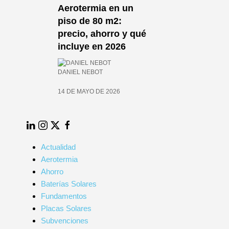
Aerotermia en un
mia
piso de 80 m2:
n
precio, ahorro y qué
incluye en 2026
026
DANIEL NEBOT
14 DE MAYO DE 2026
LinkedIn
Instagram
Twitter
Facebook
Actualidad
Aerotermia
Ahorro
Baterías Solares
Fundamentos
Placas Solares
Subvenciones