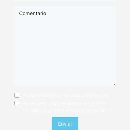
Comentario
Consentimiento
Acepto recibir otras comunicaciones de Solfy
Consentimiento
*
Acepto permitir a Solfy almacenar y procesar
mis datos personales. Política de privacidad
*