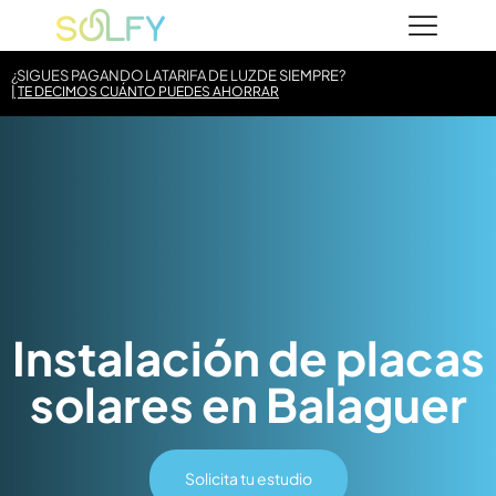
Saltar
Solfy
al
contenido
¿SIGUES PAGANDO LA
TARIFA DE LUZ
DE SIEMPRE?
TE DECIMOS CUÁNTO PUEDES AHORRAR
Instalación de placas
solares en Balaguer
Solicita tu estudio