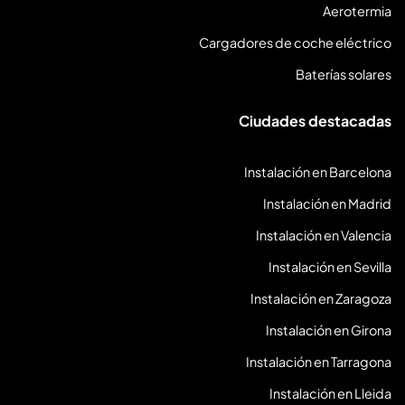
Aerotermia
a
t
Cargadores de coche eléctrico
o
Baterías solares
r
i
Ciudades destacadas
o
)
Instalación en Barcelona
Instalación en Madrid
Instalación en Valencia
Instalación en Sevilla
Instalación en Zaragoza
Instalación en Girona
Instalación en Tarragona
Instalación en Lleida