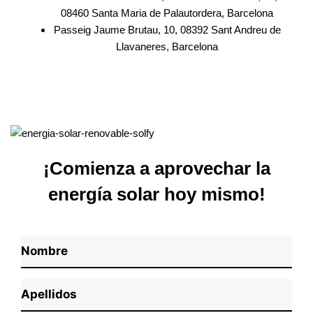
08460 Santa Maria de Palautordera, Barcelona
Passeig Jaume Brutau, 10, 08392 Sant Andreu de
Llavaneres, Barcelona
¡Comienza a aprovechar la
energía solar hoy mismo!
N
o
N
m
A
o
b
p
m
r