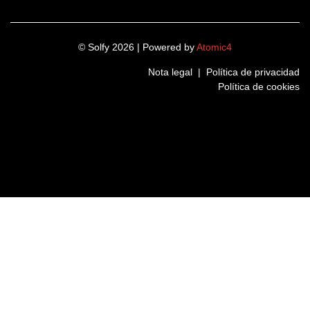
© Solfy 2026 | Powered by
Atomic4
Nota legal
|
Política de privacidad
Política de cookies
LinkedIn
Instagram
Twitter
Facebook
Nombre
(Obligatorio)
Nombre
Apellidos
(Obligatorio)
Apellidos
Teléfono
(Obligatorio)