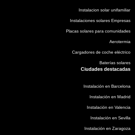
e
i
i
o
)
i
n
e
o
Instalacion solar unifamiliar
r
g
t
n
)
i
Instalaciones solares Empresas
a
o
t
o
t
o
Placas solares para comunidades
)
o
(
Aerotermia
r
O
i
b
Cargadores de coche eléctrico
o
l
Baterías solares
)
i
Ciudades destacadas
g
a
Instalación en Barcelona
t
o
Instalación en Madrid
r
Instalación en Valencia
i
o
Instalación en Sevilla
)
Instalación en Zaragoza