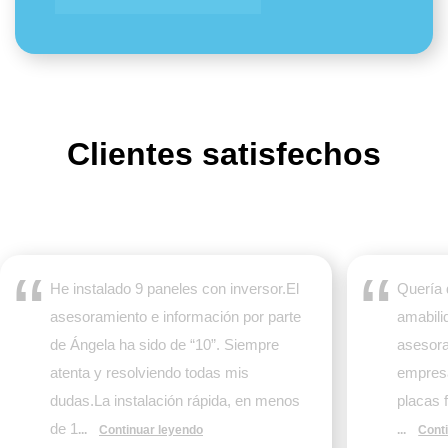
Clientes satisfechos
He instalado 9 paneles con inversor.El
Quería 
asesoramiento e información por parte
amabili
de Ángela ha sido de “10”. Siempre
asesora
atenta y resolviendo todas mis
empres
dudas.La instalación rápida, en menos
placas 
de 1
...
Continuar leyendo
...
Cont