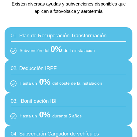
Existen diversas ayudas y subvenciones disponibles que
aplican a fotovoltaica y aerotermia
01. Plan de Recuperación Transformación
0
%
Subvención del
de la instalación
02. Deducción IRPF
0
%
Hasta un
del coste de la instalación
03. Bonificación IBI
0
%
Hasta un
durante 5 años