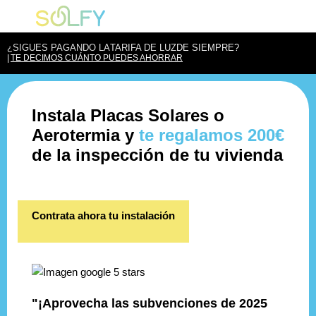
Saltar
Solfy
al
contenido
¿SIGUES PAGANDO LA
TARIFA DE LUZ
DE SIEMPRE?
TE DECIMOS CUÁNTO PUEDES AHORRAR
Instala Placas Solares o
Aerotermia y
te regalamos 200€
de la inspección de tu vivienda
Contrata ahora tu instalación
"¡Aprovecha las subvenciones de 2025