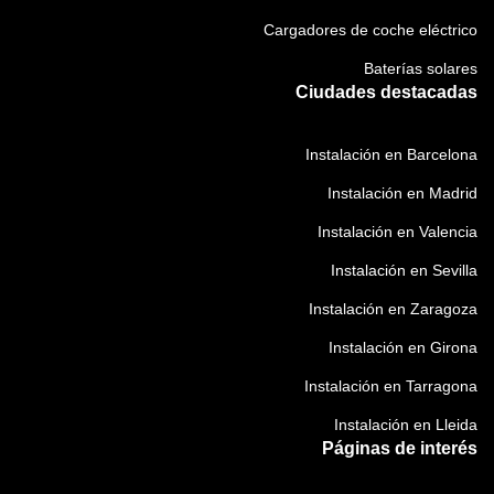
b
r
Aerotermia
l
i
Cargadores de coche eléctrico
i
o
g
Baterías solares
)
a
Ciudades destacadas
t
o
Instalación en Barcelona
r
Instalación en Madrid
i
o
Instalación en Valencia
)
Instalación en Sevilla
Instalación en Zaragoza
Instalación en Girona
Instalación en Tarragona
Instalación en Lleida
Páginas de interés