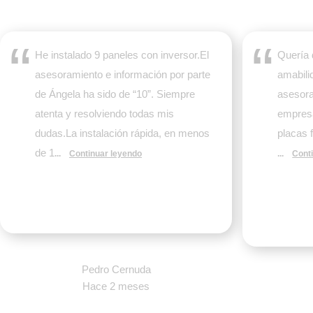
He instalado 9 paneles con inversor.El
Quería 
asesoramiento e información por parte
amabili
de Ángela ha sido de “10”. Siempre
asesora
atenta y resolviendo todas mis
empres
dudas.La instalación rápida, en menos
placas 
de 1
...
Continuar leyendo
...
Cont
Pedro Cernuda
Hace 2 meses