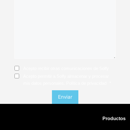
Consentimiento
Acepto recibir otras comunicaciones de Solfy
Consentimiento
*
Acepto permitir a Solfy almacenar y procesar
mis datos personales. Política de privacidad
*
Productos