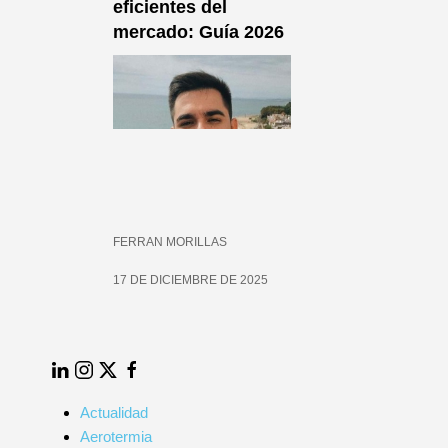
res
eficientes del
pos,
mercado: Guía 2026
FERRAN MORILLAS
17 DE DICIEMBRE DE 2025
025
LinkedIn
Instagram
Twitter
Facebook
Actualidad
Aerotermia