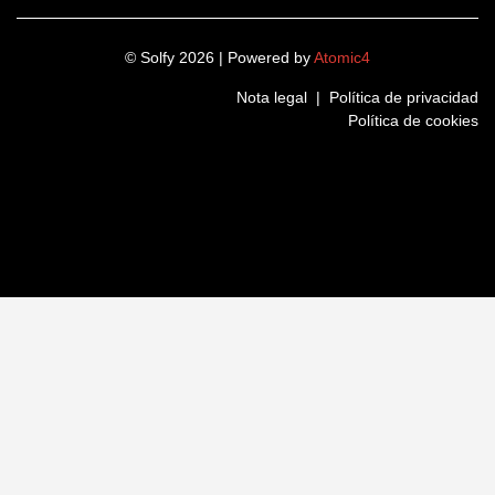
© Solfy 2026 | Powered by
Atomic4
Nota legal
|
Política de privacidad
Política de cookies
LinkedIn
Instagram
Twitter
Facebook
Nombre
(Obligatorio)
Nombre
Apellidos
(Obligatorio)
Apellidos
Teléfono
(Obligatorio)