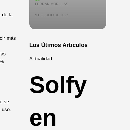
FERRAN MORILLAS
 de la
5 DE JULIO DE 2025
s
ucir más
Los Útimos Articulos
las
Actualidad
0%
Solfy
no se
en
n uso.