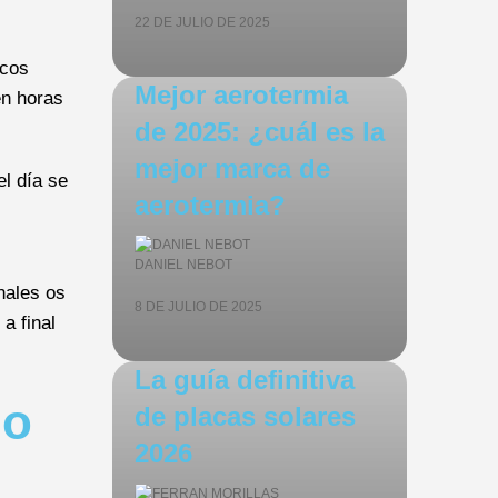
22 DE JULIO DE 2025
icos
Mejor aerotermia
en horas
de 2025: ¿cuál es la
mejor marca de
l día se
aerotermia?
DANIEL NEBOT
nales os
8 DE JULIO DE 2025
a final
La guía definitiva
do
de placas solares
2026