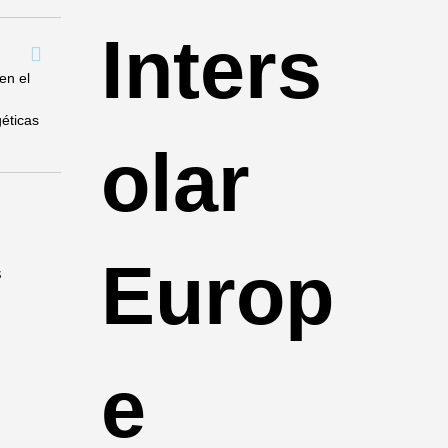
Inters
en el
géticas
olar
Europ
l
e