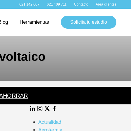
WhatsApp:
Teléfono:
Contacto:
Clientes:
621 142 607
621 409 711
Contacto
Area clientes
Blog
Herramientas
Solicita tu estudio
voltaico
 AHORRAR
LinkedIn
Instagram
Twitter
Facebook
Actualidad
Aerotermia