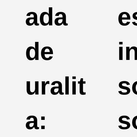
ada
e
de
i
uralit
s
a:
s