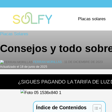
Saltar
al
Solfy
contenido
Placas solares
Placas Solares
Consejos y todo sobr
FERRAN MORILLAS
· 11 DE DICIEMBRE DE 2023
Actualizado el 18 de junio de 2025
¿SIGUES PAGANDO LA
TARIFA DE LUZ
Índice de Contenidos