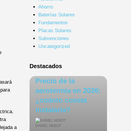
Ahorro
Baterías Solares
Fundamentos
Placas Solares
Subvenciones
Uncategorized
e
Destacados
Precio de la
pasará
aerotermia en 2026:
 para
¿cuánto cuesta
instalarla?
trica.
tra
DANIEL NEBOT
lejada a