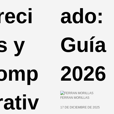
reci
ado:
s y
Guía
omp
2026
rativ
FERRAN MORILLAS
17 DE DICIEMBRE DE 2025