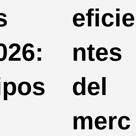
s
eficie
026:
ntes
ipos
del
merc