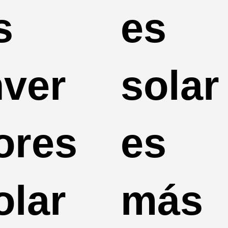
s
es
nver
solar
ores
es
olar
más