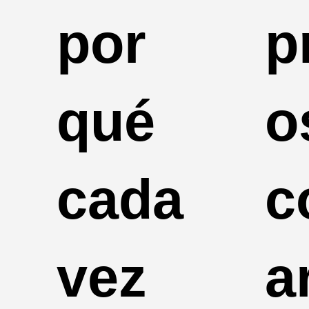
por
p
qué
o
cada
c
vez
a