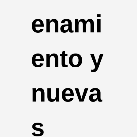
enami
ento y
nueva
s