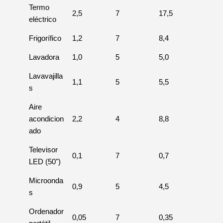
Termo
2,5
7
17,5
eléctrico
Frigorífico
1,2
7
8,4
Lavadora
1,0
5
5,0
Lavavajilla
1,1
5
5,5
s
Aire
acondicion
2,2
4
8,8
ado
Televisor
0,1
7
0,7
LED (50")
Microonda
0,9
5
4,5
s
Ordenador
0,05
7
0,35