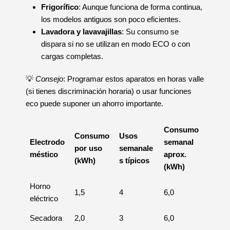
Frigorífico
: Aunque funciona de forma continua,
los modelos antiguos son poco eficientes.
Lavadora y lavavajillas
: Su consumo se
dispara si no se utilizan en modo ECO o con
cargas completas.
💡
Consejo
: Programar estos aparatos en horas valle
(si tienes discriminación horaria) o usar funciones
eco puede suponer un ahorro importante.
Consumo
Consumo
Usos
Electrodo
semanal
por uso
semanale
méstico
aprox.
(kWh)
s típicos
(kWh)
Horno
1,5
4
6,0
eléctrico
Secadora
2,0
3
6,0