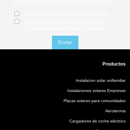
Consentimiento
Acepto recibir otras comunicaciones de Solfy
Consentimiento
*
Acepto permitir a Solfy almacenar y procesar
mis datos personales. Política de privacidad
*
Productos
Instalacion solar unifamiliar
Instalaciones solares Empresas
Placas solares para comunidades
Aerotermia
Cargadores de coche eléctrico