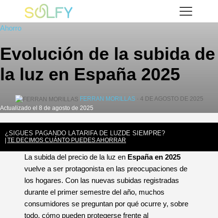
Saltar
Solfy
al
Ahorro
contenido
Evolución de la subida de
la luz en España 2025
FERRAN MORILLAS
· 4 DE AGOSTO DE 2025
Actualizado el 8 de agosto de 2025
¿SIGUES PAGANDO LA
TARIFA DE LUZ
DE SIEMPRE?
TE DECIMOS CUÁNTO PUEDES AHORRAR
La subida del precio de la luz en
España en 2025
vuelve a ser protagonista en las preocupaciones de
los hogares. Con las nuevas subidas registradas
durante el primer semestre del año, muchos
consumidores se preguntan por qué ocurre y, sobre
todo, cómo pueden protegerse frente al