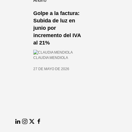
Ahorro
rgía
Golpe a la factura:
Subida de luz en
300
junio por
incremento del IVA
al 21%
CLAUDIA MENDIOLA
27 DE MAYO DE 2026
ÑUEL
LinkedIn
Instagram
Twitter
Facebook