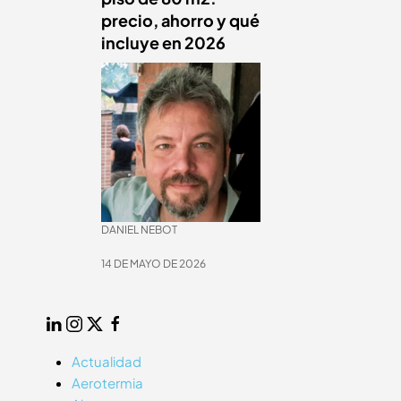
n
precio, ahorro y qué
incluye en 2026
026
DANIEL NEBOT
14 DE MAYO DE 2026
LinkedIn
Instagram
Twitter
Facebook
Actualidad
Aerotermia