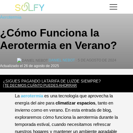
Saltar
Solfy
al
Aerotermia
contenido
¿Cómo Funciona la
Aerotermia en Verano?
DANIEL NEBOT
· 5 DE AGOSTO DE 2024
Actualizado el 26 de agosto de 2025
¿SIGUES PAGANDO LA
TARIFA DE LUZ
DE SIEMPRE?
TE DECIMOS CUÁNTO PUEDES AHORRAR
La
aerotermia
es una tecnología que aprovecha la
energía del aire para
climatizar espacios
, tanto en
invierno como en verano. En esta entrada de blog,
exploraremos cómo funciona la aerotermia durante la
temporada estival, cuando necesitamos refrescar
nuestros hogares y mantener un ambiente agradable