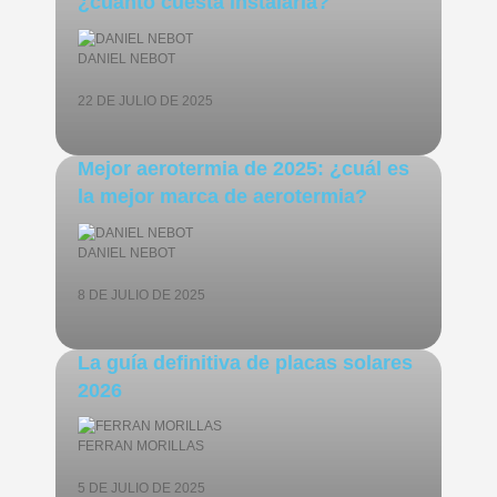
¿cuánto cuesta instalarla?
DANIEL NEBOT
22 DE JULIO DE 2025
Mejor aerotermia de 2025: ¿cuál es
la mejor marca de aerotermia?
DANIEL NEBOT
8 DE JULIO DE 2025
La guía definitiva de placas solares
2026
FERRAN MORILLAS
5 DE JULIO DE 2025