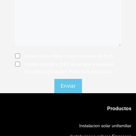
Consentimiento
Acepto recibir otras comunicaciones de Solfy
Consentimiento
*
Acepto permitir a Solfy almacenar y procesar
mis datos personales. Política de privacidad
*
Productos
Instalacion solar unifamiliar