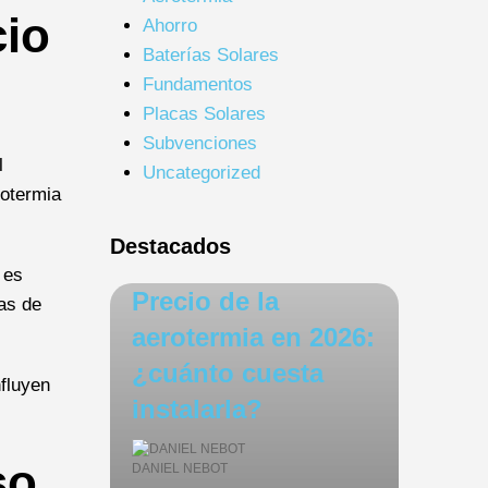
cio
Ahorro
Baterías Solares
Fundamentos
Placas Solares
Subvenciones
l
Uncategorized
rotermia
Destacados
 es
Precio de la
as de
aerotermia en 2026:
¿cuánto cuesta
nfluyen
instalarla?
so
DANIEL NEBOT