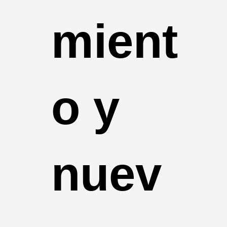
mient
o y
nuev