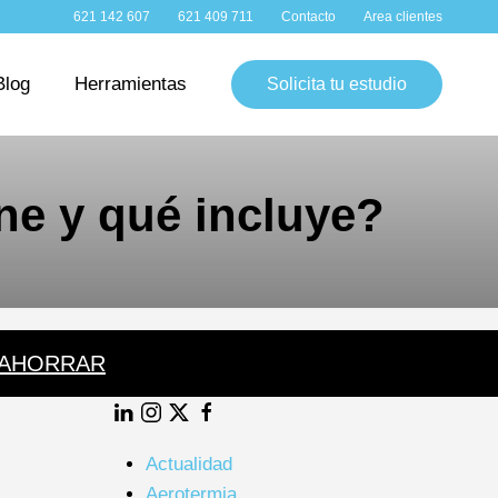
WhatsApp:
Teléfono:
Contacto:
Clientes:
621 142 607
621 409 711
Contacto
Area clientes
Blog
Herramientas
Solicita tu estudio
ne y qué incluye?
 AHORRAR
LinkedIn
Instagram
Twitter
Facebook
Actualidad
Aerotermia