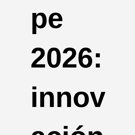
pe
2026:
innov