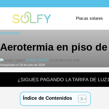
Saltar
al
Solfy
contenido
Placas solares
Aerotermia
Aerotermia en piso de 
DANIEL NEBOT
· 14 DE MAYO DE 2026
Actualizado el 28 de julio de 2026
¿SIGUES PAGANDO LA
TARIFA DE LUZ
Índice de Contenidos