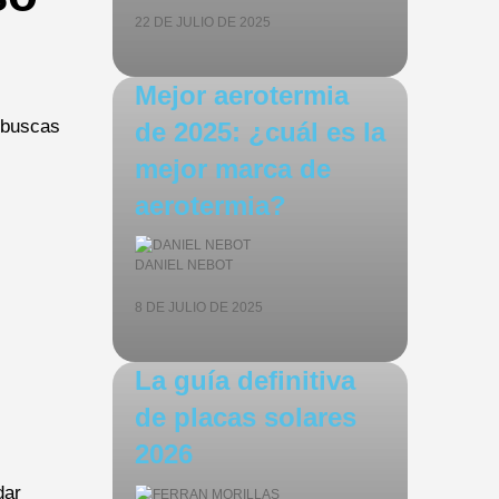
22 DE JULIO DE 2025
Mejor aerotermia
 buscas
de 2025: ¿cuál es la
mejor marca de
aerotermia?
DANIEL NEBOT
8 DE JULIO DE 2025
La guía definitiva
de placas solares
2026
dar