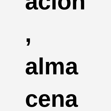
ación
,
alma
cena