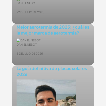
DANIEL NEBOT
22 DE JULIO DE 2025
Mejor aerotermia de 2025: ¿cuál es
la mejor marca de aerotermia?
DANIEL NEBOT
8 DE JULIO DE 2025
La guía definitiva de placas solares
2026