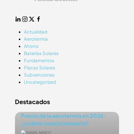
25
LinkedIn
Instagram
Twitter
Facebook
Actualidad
Aerotermia
Ahorro
Baterías Solares
Fundamentos
Placas Solares
Subvenciones
Uncategorized
Destacados
Precio de la aerotermia en 2026:
¿cuánto cuesta instalarla?