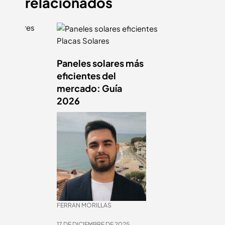
relacionados
Placas Solares
Paneles solares más
res
eficientes del
ipos,
mercado: Guía
2026
FERRAN MORILLAS
17 DE DICIEMBRE DE 2025