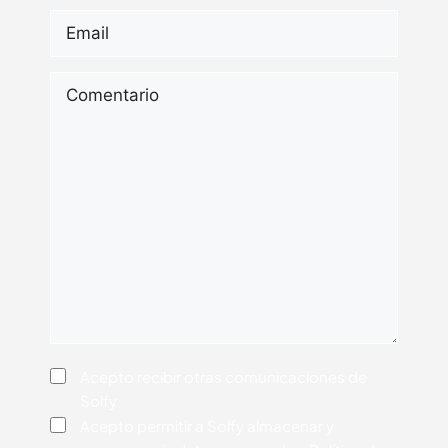
Email
*
Comentario
Consentimiento
Acepto recibir otras comunicaciones de
Solfy
Consentimiento
*
Acepto permitir a Solfy almacenar y