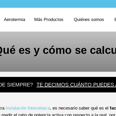
Aerotermia
Más Productos
Quiénes somos
Qué es y cómo se calc
DE SIEMPRE?
TE DECIMOS CUÁNTO PUEDES
tra
instalación fotovoltaica
, es necesario saber qué es el
fac
medir el ratio de potencia activa con respecto a la real, por