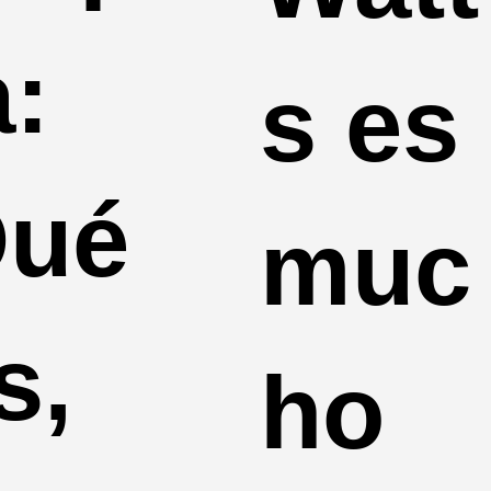
a:
s es
ué
muc
s,
ho