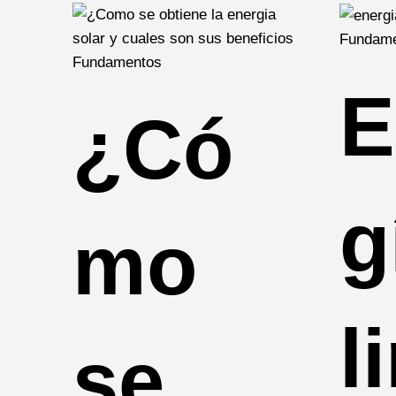
Fundame
Fundamentos
E
¿Có
g
mo
l
se