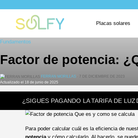
Saltar
al
Solfy
contenido
Placas solares
Fundamentos
Factor de potencia: ¿
FERRAN MORILLAS
· 7 DE DICIEMBRE DE 2023
Actualizado el 18 de junio de 2025
¿SIGUES PAGANDO LA
TARIFA DE LUZ
Para poder calcular cuál es la eficiencia de nues
potencia
y cómo calcularlo. Al hacerlo, se puede 