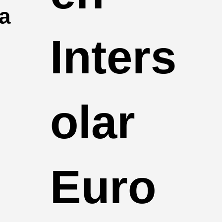
ia
Inters
olar
Euro