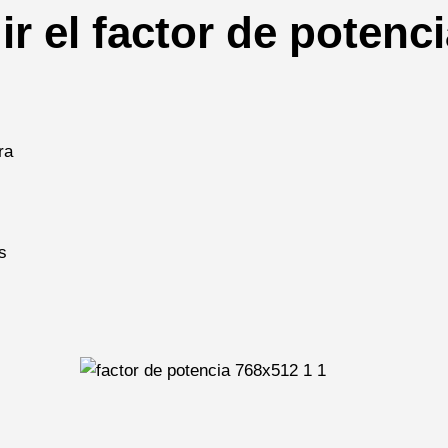
r el factor de potenc
ra
s