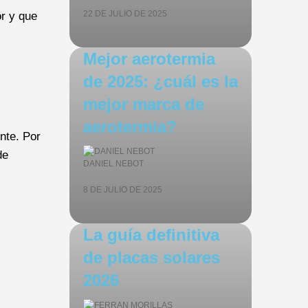
22 DE JULIO DE 2025
or y que
Mejor aerotermia
de 2025: ¿cuál es la
mejor marca de
aerotermia?
nte. Por
de
DANIEL NEBOT
8 DE JULIO DE 2025
La guía definitiva
de placas solares
2026