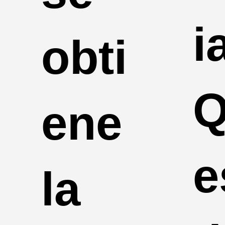
i
obti
Q
ene
e
la