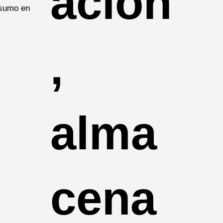
ación
,
0
alma
cena