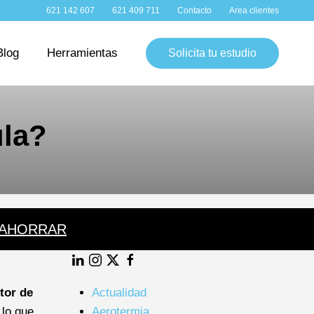
WhatsApp:
Teléfono:
Contacto:
Clientes:
621 142 607
621 409 711
Contacto
Area clientes
Blog
Herramientas
Solicita tu estudio
ula?
 AHORRAR
LinkedIn
Instagram
Twitter
Facebook
tor de
Actualidad
 lo que
Aerotermia