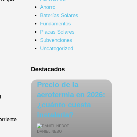
Ahorro
Baterías Solares
Fundamentos
Placas Solares
Subvenciones
Uncategorized
Destacados
Precio de la
aerotermia en 2026:
l
¿cuánto cuesta
instalarla?
orriente
DANIEL NEBOT