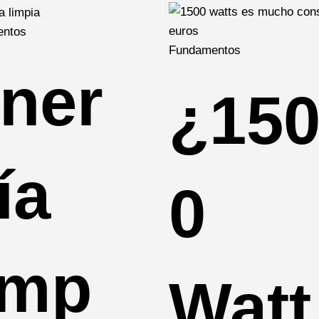
ntos
Fundamentos
ner
¿15
ía
0
imp
Watt