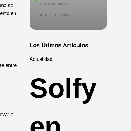
FERRAN MORILLAS
orma se
mento en
5 DE JULIO DE 2025
Los Útimos Articulos
Actualidad
te entre
Solfy
en
levar a