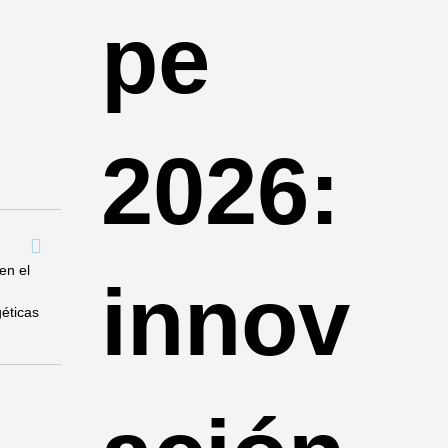
pe
2026:
en el
innov
géticas