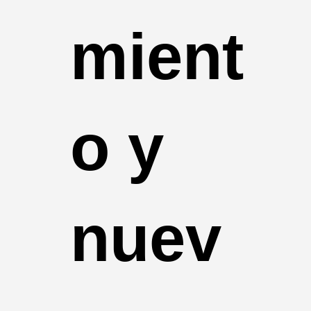
mient
o y
nuev